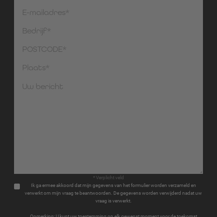
* Verplicht veld
Ik ga ermee akkoord dat mijn gegevens van het formulier worden verzameld en
verwerkt om mijn vraag te beantwoorden. De gegevens worden verwijderd nadat uw
vraag is verwerkt.
Opmerking: U kunt uw toestemming op elk gewenst moment voor de toekomst