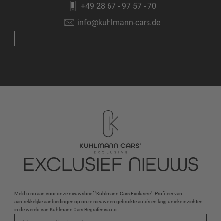
+49 28 67 - 97 57 - 70
info@kuhlmann-cars.de
EXCLUSIEF NIEUWS
Meld u nu aan voor onze nieuwsbrief "Kuhlmann Cars Exclusive". Profiteer van
aantrekkelijke aanbiedingen op onze nieuwe en gebruikte auto's en krijg unieke inzichten
in de wereld van Kuhlmann Cars Begrafenisauto .