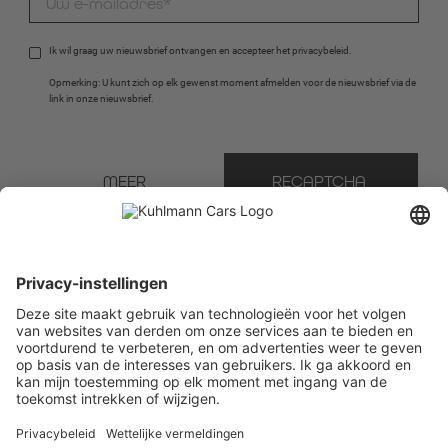
Ik wil graag uw nieuwsbrief ontvangen en accepteer het 
privacybeleid
.
Opmerking: U kunt zich op elk gewenst moment afmelden voor de nieuwsbrief via de 
link in onze nieuwsbrief.
MEER 
RECAPTCHA 
INFORMATIE
WINKEL
* Verplicht veld
We gebruiken Brevo als ons marketingplatform. Door het formulier in te vullen en te
verzenden, ga je ermee akkoord dat de informatie die je verstrekt wordt overgedragen aan